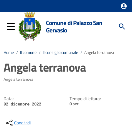
Comune di Palazzo San
Gervasio
Home
/
Il comune
/
Il consiglio comunale
/
Angela terranova
Angela terranova
Dettagli della notizia
Angela terranova
Data:
Tempo di lettura:
0 sec
02 dicembre 2022
Condividi