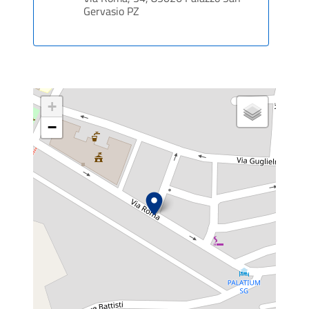
Gervasio PZ
+
−