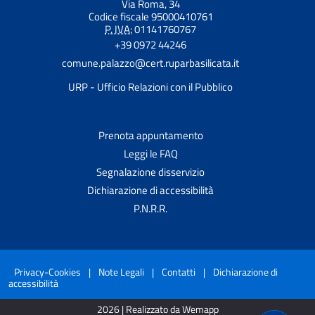
Via Roma, 34
Codice fiscale 95000410761
P. IVA:
01141760767
+39 0972 44246
comune.palazzo@cert.ruparbasilicata.it
URP - Ufficio Relazioni con il Pubblico
Prenota appuntamento
Leggi le FAQ
Segnalazione disservizio
Dichiarazione di accessibilità
P.N.R.R.
Privacy-Cookies
|
Note Legali
|
Contatti
|
Dichiarazione di
accessibilità
2026 | Realizzato da Wemapp