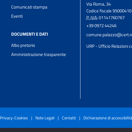
Via Roma, 34
Comunicati stampa
Codice fiscale 9500041
Eventi
P. IVA:
01141760767
+39 0972 44246
DOCUMENTI E DATI
comune.palazzo@cert.rup
Albo pretorio
URP - Ufficio Relazioni c
Amministrazione trasparente
Privacy-Cookies
|
Note Legali
|
Contatti
|
Dichiarazione di accessibilit