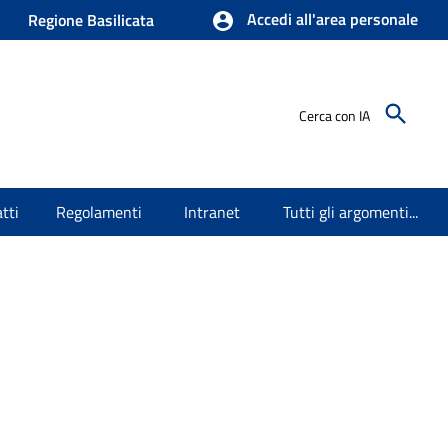
Accedi all'area personale
Regione Basilicata
Cerca con IA
tti
Regolamenti
Intranet
Tutti gli argomenti...