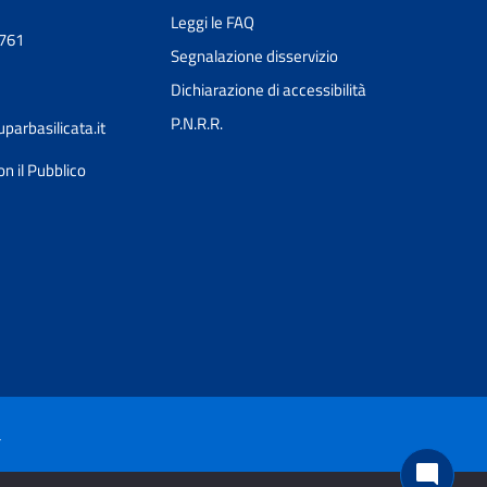
Leggi le FAQ
0761
Segnalazione disservizio
Dichiarazione di accessibilità
P.N.R.R.
arbasilicata.it
on il Pubblico
Ciao 👋
Come posso esserti utile?
smart_toy
à
mode_comment