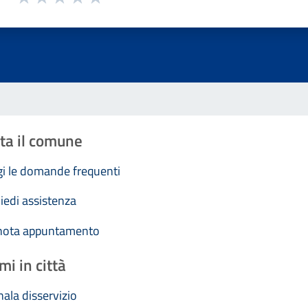
Valuta 1 stelle su 5
Valuta 2 stelle su 5
Valuta 3 stelle su 5
Valuta 4 stelle su 5
Valuta 5 stelle su 5
ta il comune
i le domande frequenti
iedi assistenza
nota appuntamento
mi in città
ala disservizio