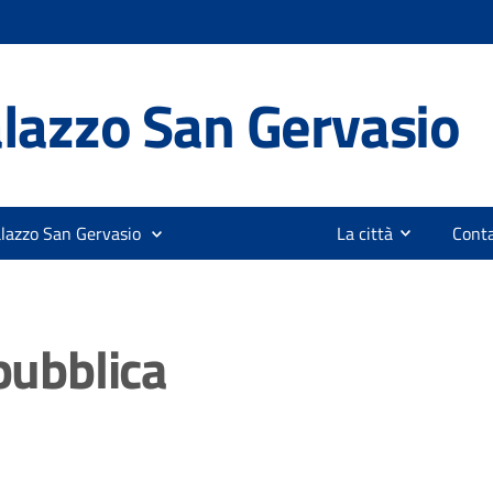
lazzo San Gervasio
alazzo San Gervasio
La città
Conta
pubblica