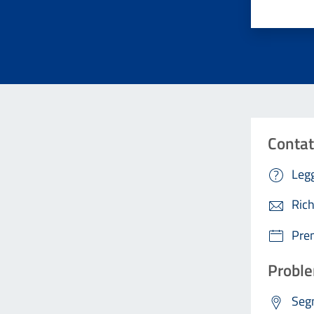
Contat
Legg
Rich
Pre
Proble
Segn