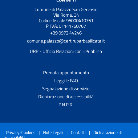
Comune di Palazzo San Gervasio
Via Roma, 34
Codice fiscale 95000410761
P. IVA:
01141760767
+39 0972 44246
comune.palazzo@cert.ruparbasilicata.it
URP - Ufficio Relazioni con il Pubblico
Prenota appuntamento
Leggi le FAQ
Segnalazione disservizio
Dichiarazione di accessibilità
P.N.R.R.
Privacy-Cookies
|
Note Legali
|
Contatti
|
Dichiarazione di
accessibilità