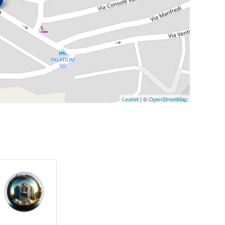
Leaflet
| ©
OpenStreetMap