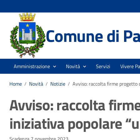
Comune di Pa
Amministrazione
Novità
Servizi
Vivere P
Home
/
Novità
/
Notizie
/
Avviso: raccolta firme progetto 
Avviso: raccolta firme
iniziativa popolare “
Scadenza 7 novembre 2023