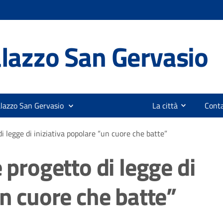
lazzo San Gervasio
alazzo San Gervasio
La città
Conta
di legge di iniziativa popolare “un cuore che batte”
 progetto di legge di
un cuore che batte”