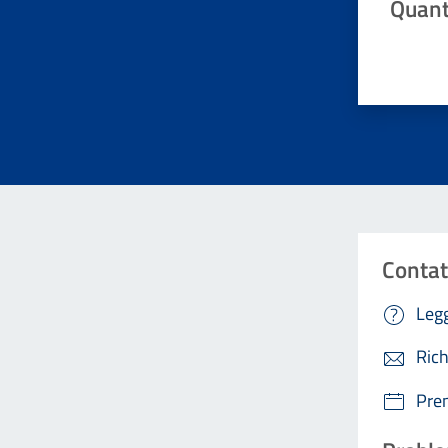
Quant
Valuta da 
Contat
Legg
Rich
Pre