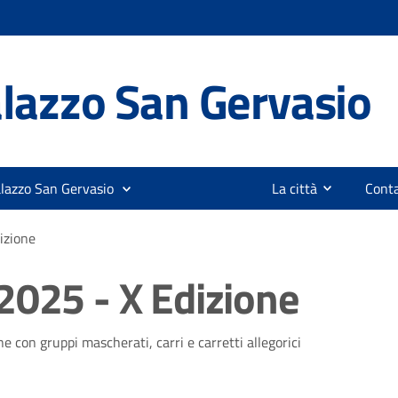
lazzo San Gervasio
alazzo San Gervasio
La città
Conta
izione
2025 - X Edizione
con gruppi mascherati, carri e carretti allegorici