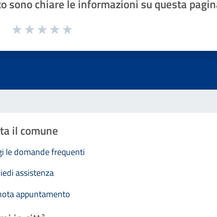
o sono chiare le informazioni su questa pagin
1 a 5 stelle la pagina
Valuta 1 stelle su 5
Valuta 2 stelle su 5
Valuta 3 stelle su 5
Valuta 4 stelle su 5
Valuta 5 stelle su 5
ta il comune
i le domande frequenti
iedi assistenza
nota appuntamento