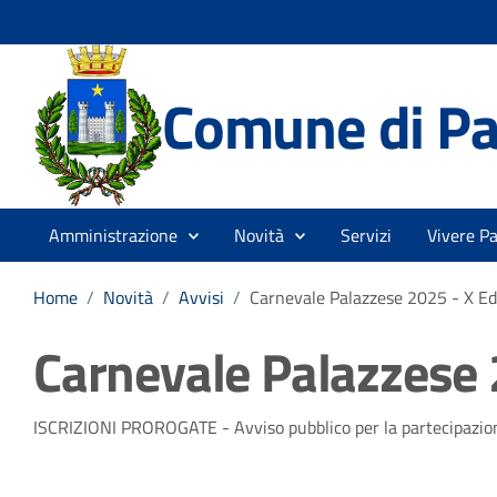
Comune di Pa
Amministrazione
Novità
Servizi
Vivere P
Home
/
Novità
/
Avvisi
/
Carnevale Palazzese 2025 - X Ed
Carnevale Palazzese 
Dettagli della notizia
ISCRIZIONI PROROGATE - Avviso pubblico per la partecipazione 