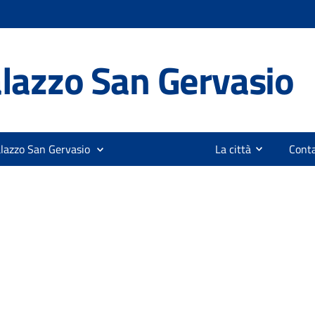
lazzo San Gervasio
alazzo San Gervasio
La città
Conta