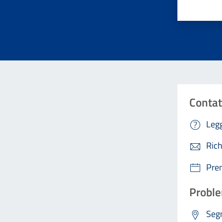
Contat
Legg
Rich
Pre
Proble
Segn