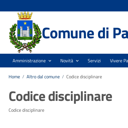
Comune di Pa
Amministrazione
Novità
Servizi
Vivere P
Home
/
Altro dal comune
/
Codice disciplinare
Codice disciplinare
Dettagli della notizia
Codice disciplinare