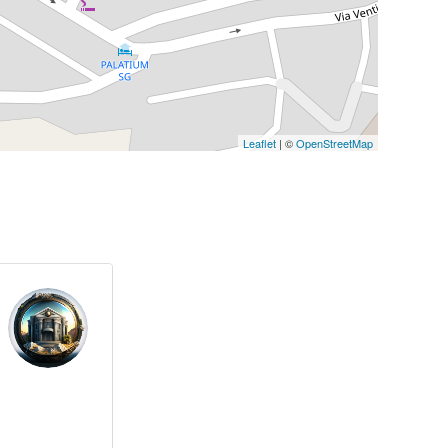
Leaflet
| ©
OpenStreetMap