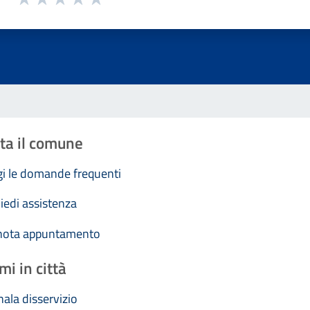
Valuta 1 stelle su 5
Valuta 2 stelle su 5
Valuta 3 stelle su 5
Valuta 4 stelle su 5
Valuta 5 stelle su 5
ta il comune
i le domande frequenti
iedi assistenza
nota appuntamento
mi in città
ala disservizio