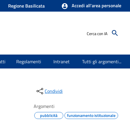
Accedi all'area personale
Regione Basilicata
Cerca con IA
tti
Regolamenti
Intranet
Tutti gli argomenti...
Condividi
Argomenti
pubblicità
funzionamento istituzionale