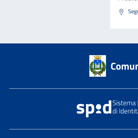
Segn
Comun