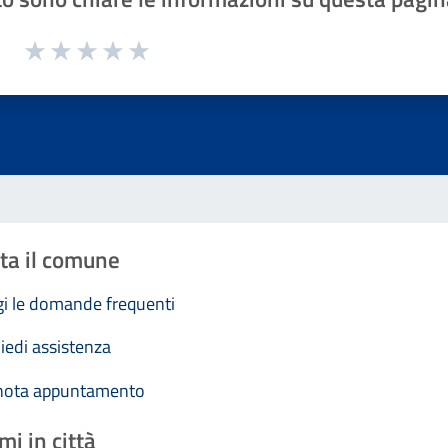
1 a 5 stelle la pagina
Valuta 1 stelle su 5
Valuta 2 stelle su 5
Valuta 3 stelle su 5
Valuta 4 stelle su 5
Valuta 5 stelle su 5
ta il comune
i le domande frequenti
iedi assistenza
nota appuntamento
mi in città