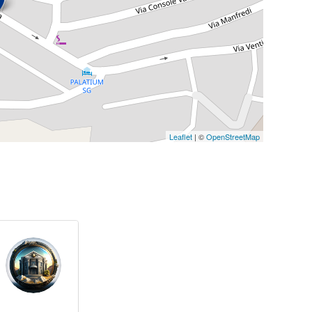
Leaflet
| ©
OpenStreetMap