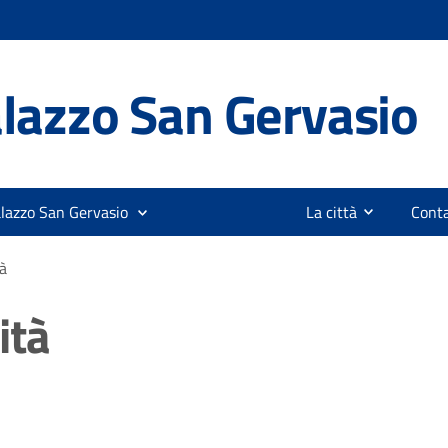
lazzo San Gervasio
alazzo San Gervasio
La città
Conta
à
ità