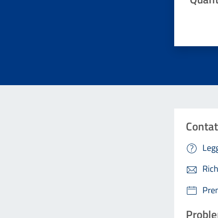
Valuta da 
Contat
Legg
Rich
Pre
Proble