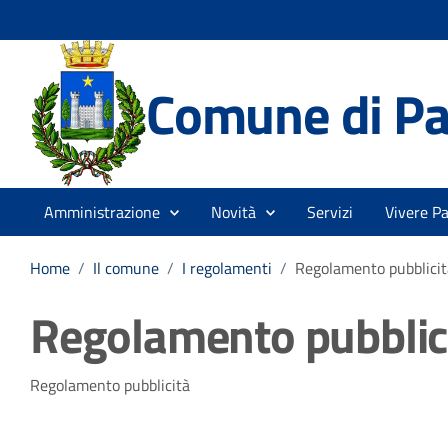
Comune di Pa
Amministrazione
Novità
Servizi
Vivere P
Home
/
Il comune
/
I regolamenti
/
Regolamento pubblicit
Regolamento pubblic
Dettagli della notizia
Regolamento pubblicità