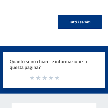
Tutti i servizi
Quanto sono chiare le informazioni su
questa pagina?
Valuta da 1 a 5 stelle la pagina
Valuta 1 stelle su 5
Valuta 2 stelle su 5
Valuta 3 stelle su 5
Valuta 4 stelle su 5
Valuta 5 stelle su 5