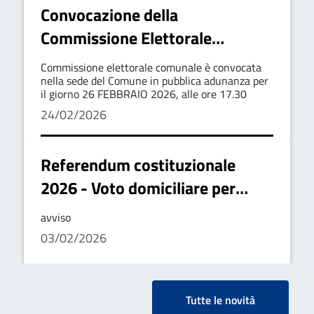
Convocazione della
Commissione Elettorale
Comunale per la nomina degli
Commissione elettorale comunale è convocata
scrutatori
nella sede del Comune in pubblica adunanza per
il giorno 26 FEBBRAIO 2026, alle ore 17.30
24/02/2026
Referendum costituzionale
2026 - Voto domiciliare per
elettori affetti da disabilità che
avviso
renda impossibile
03/02/2026
l'allontanamento dalla
abitazione
Tutte le novità