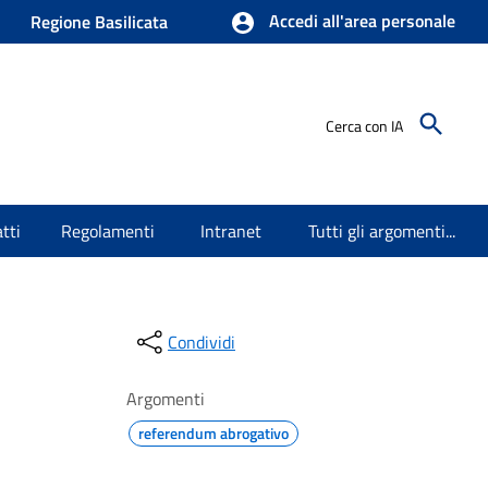
Accedi all'area personale
Regione Basilicata
Cerca con IA
tti
Regolamenti
Intranet
Tutti gli argomenti...
Condividi
Argomenti
referendum abrogativo