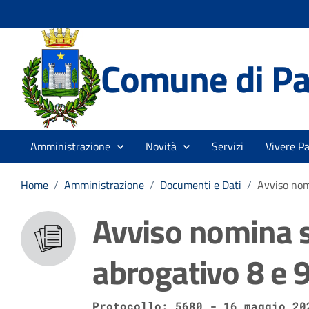
Comune di Pa
Amministrazione
Novità
Servizi
Vivere P
Home
/
Amministrazione
/
Documenti e Dati
/
Avviso nom
Avviso nomina 
abrogativo 8 e 
Protocollo: 5680 - 16 maggio 20