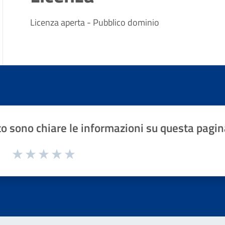
Licenza aperta - Pubblico dominio
o sono chiare le informazioni su questa pagin
1 a 5 stelle la pagina
Valuta 1 stelle su 5
Valuta 2 stelle su 5
Valuta 3 stelle su 5
Valuta 4 stelle su 5
Valuta 5 stelle su 5