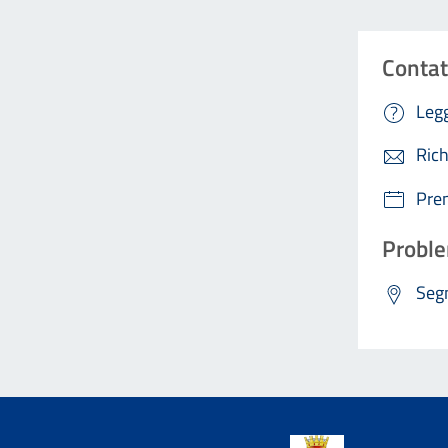
Contat
Legg
Rich
Pre
Proble
Segn