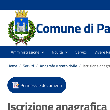
Comune di Pa
Amministrazione
Novità
Servizi
Vivere P
Home
/
Servizi
/
Anagrafe e stato civile
/
Iscrizione anagr
Permessi e documenti
Iscrizione anagrafica