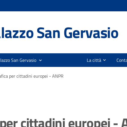
lazzo San Gervasio
alazzo San Gervasio
La città
Conta
afica per cittadini europei - ANPR
 per cittadini europei -