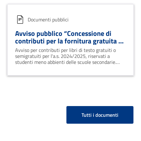
Documenti pubblici
Avviso pubblico “Concessione di
contributi per la fornitura gratuita o
semigratuita dei libri di testo” della
Avviso per contributi per libri di testo gratuiti o
Regione Basilicata - anno scolastico
semigratuiti per l'a.s. 2024/2025, riservati a
2024/2025
studenti meno abbienti delle scuole secondarie.
Domande aperte.
Tutti i documenti