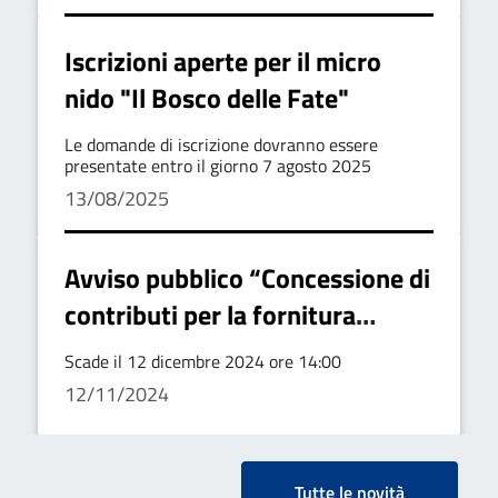
Iscrizioni aperte per il micro
nido "Il Bosco delle Fate"
Le domande di iscrizione dovranno essere
presentate entro il giorno 7 agosto 2025
13/08/2025
Avviso pubblico “Concessione di
contributi per la fornitura
gratuita o semigratuita dei libri
Scade il 12 dicembre 2024 ore 14:00
di testo” della Regione
12/11/2024
Basilicata - anno scolastico
2024/2025
Tutte le novità