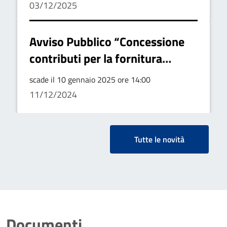
03/12/2025
Avviso Pubblico “Concessione
contributi per la fornitura
gratuita o semigratuita dei libri
scade il 10 gennaio 2025 ore 14:00
di testo”
11/12/2024
Tutte le novità
Documenti