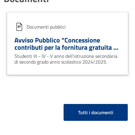
Documenti pubblici
Avviso Pubblico “Concessione
contributi per la fornitura gratuita o
semigratuita dei libri di testo”
Studenti III - IV - V anno dell’istruzione secondaria
di secondo grado anno scolastico 2024/2025.
Tutti i documenti