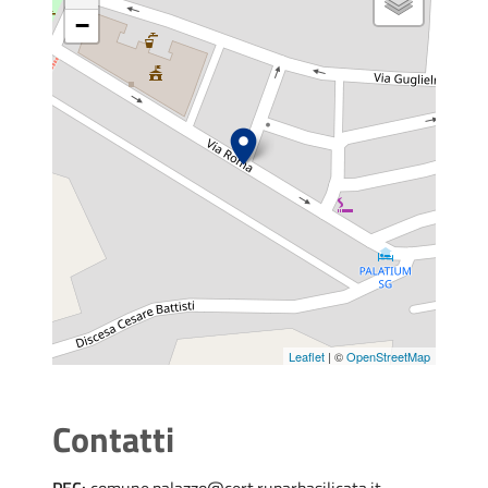
−
Leaflet
| ©
OpenStreetMap
Contatti
PEC:
comune.palazzo@cert.ruparbasilicata.it